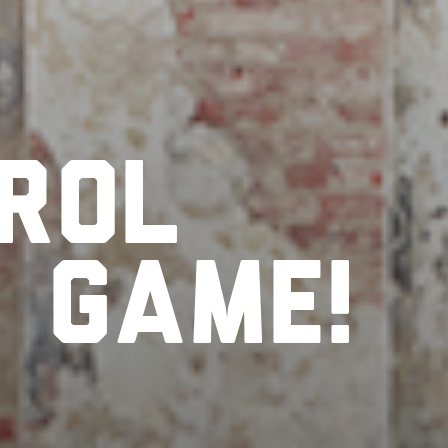
rol
r
game!