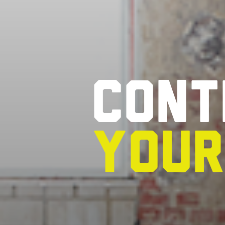
Cont
you