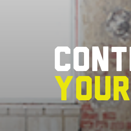
Cont
you