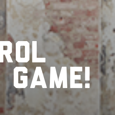
rol
r
game!