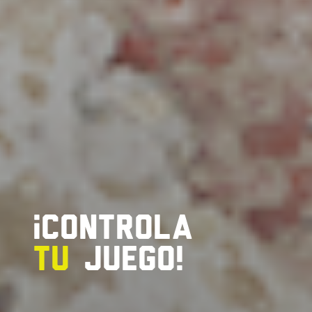
¡Controla
tu
juego!