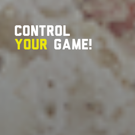
Control
your
game!