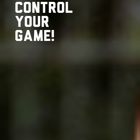
Control
your
game!