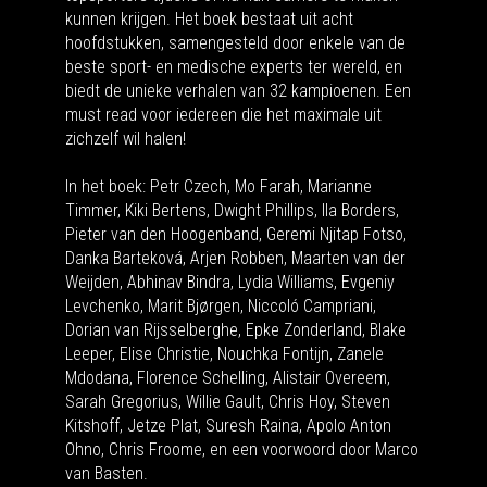
kunnen krijgen. Het boek bestaat uit acht
hoofdstukken, samengesteld door enkele van de
beste sport- en medische experts ter wereld, en
biedt de unieke verhalen van 32 kampioenen. Een
must read voor iedereen die het maximale uit
zichzelf wil halen!
In het boek: Petr Czech, Mo Farah, Marianne
Timmer, Kiki Bertens, Dwight Phillips, Ila Borders,
Pieter van den Hoogenband, Geremi Njitap Fotso,
Danka Barteková, Arjen Robben, Maarten van der
Weijden, Abhinav Bindra, Lydia Williams, Evgeniy
Levchenko, Marit Bjørgen, Niccoló Campriani,
Dorian van Rijsselberghe, Epke Zonderland, Blake
Leeper, Elise Christie, Nouchka Fontijn, Zanele
Mdodana, Florence Schelling, Alistair Overeem,
Sarah Gregorius, Willie Gault, Chris Hoy, Steven
Kitshoff, Jetze Plat, Suresh Raina, Apolo Anton
Ohno, Chris Froome, en een voorwoord door Marco
van Basten.