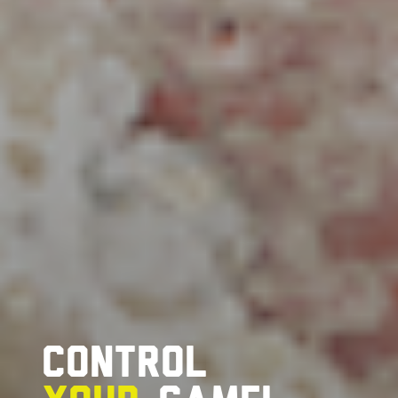
Control