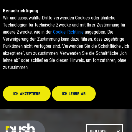
Benachrichtigung
Wir und ausgewählte Dritte verwenden Cookies oder ähnliche
Technologien für technische Zwecke und mit Ihrer Zustimmung für
andere Zwecke, wie in der
Cookie-Richtlinie
angegeben. Die
Verweigerung der Zustimmung kann dazu führen, dass zugehörige
Funktionen nicht verfügbar sind. Verwenden Sie die Schaltfläche „Ich
akzeptiere“, um zuzustimmen. Verwenden Sie die Schaltfläche „Ich
lehne ab“ oder schließen Sie diesen Hinweis, um fortzufahren, ohne
zuzustimmen.
Ich akzeptiere
Ich lehne ab
DEUTSCH