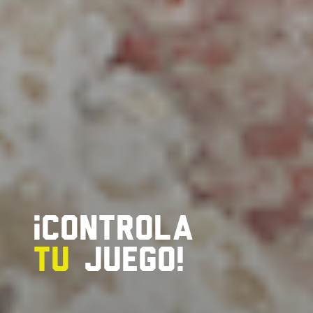
¡Controla
tu
juego!