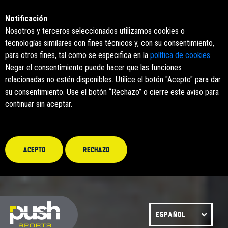
Notificación
Nosotros y terceros seleccionados utilizamos cookies o
tecnologías similares con fines técnicos y, con su consentimiento,
para otros fines, tal como se especifica en la
política de cookies.
Negar el consentimiento puede hacer que las funciones
relacionadas no estén disponibles. Utilice el botón "Acepto" para dar
su consentimiento. Use el botón “Rechazo” o cierre este aviso para
continuar sin aceptar.
Acepto
Rechazo
ESPAÑOL