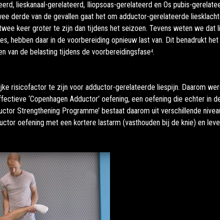
eerd, lieskanaal-gerelateerd, Iliopsoas-gerelateerd en Os pubis-gerelate
twee derde van de gevallen gaat het om adductor-gerelateerde liesklach
twee keer groter te zijn dan tijdens het seizoen. Tevens weten we dat l
es, hebben daar in de voorbereiding opnieuw last van. Dit benadrukt he
n van de belasting tijdens de voorbereidingsfase
.
4
ijke risicofactor te zijn voor adductor-gerelateerde liespijn. Daarom w
ectieve ‘Copenhagen Adductor’ oefening, een oefening die echter in de 
ductor Strengthening Programme’ bestaat daarom uit verschillende niveau
ductor oefening met een kortere lastarm (vasthouden bij de knie) en lev