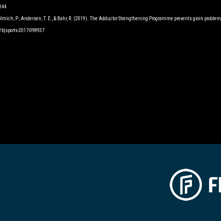
0044
K., Hölmich, P., Andersen, T. E., & Bahr, R. (2019). The Adductor Strengthening Programme prevents groin proble
6/bjsports-2017-098937