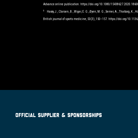
Advance online publication. https://doi.org/10.1080/15438627.2020.186
5
Harøy, J., Clarsen, B., Wiger, E. G., Øyen, M. G., Serner, A., Thorborg, 
British journal of sports medicine, 53(3), 150–157. https://doi.org/10.113
OFFICIAL SUPPLIER & SPONSORSHIPS