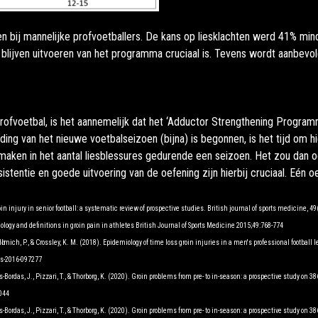
n bij mannelijke profvoetballers. De kans op liesklachten werd 41% min
lijven uitvoeren van het programma cruciaal is. Tevens wordt aanbevo
fvoetbal, is het aannemelijk dat het ‘Adductor Strengthening Programme’
ding van het nieuwe voetbalseizoen (bijna) is begonnen, is het tijd om 
l maken in het aantal liesblessures gedurende een seizoen. Het zou dan
tentie en goede uitvoering van de oefening zijn hierbij cruciaal. Eén 
in injury in senior football: a systematic review of prospective studies. British journal of sports medicine, 
ogy and definitions in groin pain in athletes British Journal of Sports Medicine 2015;49:768-774
J., Hӧlmich, P., & Crossley, K. M. (2018). Epidemiology of time loss groin injuries in a men's professional footbal
rts-2016-097277
ns-Bordas, J., Pizzari, T., & Thorborg, K. (2020). Groin problems from pre- to in-season: a prospective study on
0044
ns-Bordas, J., Pizzari, T., & Thorborg, K. (2020). Groin problems from pre- to in-season: a prospective study on