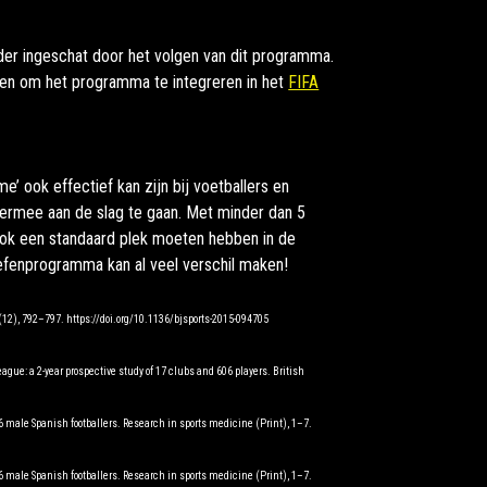
der ingeschat door het volgen van dit programma.
len om het programma te integreren in het
FIFA
 ook effectief kan zijn bij voetballers en
hiermee aan de slag te gaan. Met minder dan 5
 ook een standaard plek moeten hebben in de
oefenprogramma kan al veel verschil maken!
49(12), 792–797. https://doi.org/10.1136/bjsports-2015-094705
l league: a 2-year prospective study of 17 clubs and 606 players. British
 386 male Spanish footballers. Research in sports medicine (Print), 1–7.
 386 male Spanish footballers. Research in sports medicine (Print), 1–7.