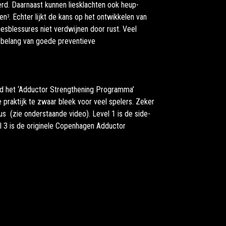
erd. Daarnaast kunnen liesklachten ook heup-
ten
. Echter lijkt de kans op het ontwikkelen van
3
iesblessures niet verdwijnen door rust. Veel
t belang van goede preventieve
erd het ‘Adductor Strengthening Programma’
praktijk te zwaar bleek voor veel spelers. Zeker
s (zie onderstaande video). Level 1 is de side-
el 3 is de originele Copenhagen Adductor