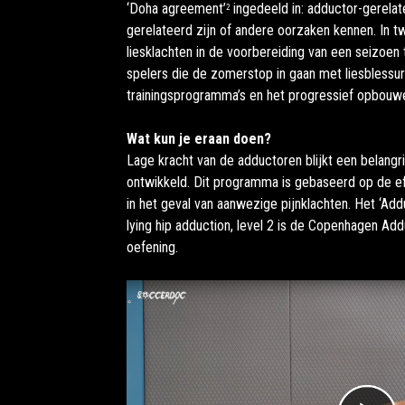
‘Doha agreement’
ingedeeld in: adductor-gerelat
2
gerelateerd zijn of andere oorzaken kennen. In 
liesklachten in de voorbereiding van een seizoen 
spelers die de zomerstop in gaan met liesblessur
trainingsprogramma’s en het progressief opbouwe
Wat kun je eraan doen?
Lage kracht van de adductoren blijkt een belangr
ontwikkeld. Dit programma is gebaseerd op de eff
in het geval van aanwezige pijnklachten. Het ‘Ad
lying hip adduction, level 2 is de Copenhagen Ad
oefening.