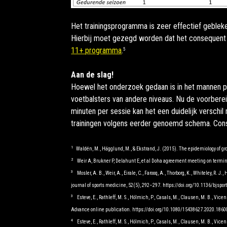
Het trainingsprogramma is zeer effectief gebleke
Hierbij moet gezegd worden dat het consequent b
11+ programma
.
5
Aan de slag!
Hoewel het onderzoek gedaan is in het mannen pro
voetbalsters van andere niveaus. Nu de voorberei
minuten per sessie kan het een duidelijk verschi
trainingen volgens eerder genoemd schema. Consis
1
Waldén, M., Hägglund, M., & Ekstrand, J. (2015). The epidemiology of gro
2
Weir A, Brukner P, Delahunt E, et al Doha agreement meeting on terminol
3
Mosler, A. B., Weir, A., Eirale, C., Farooq, A., Thorborg, K., Whiteley, R. 
journal of sports medicine, 52(5), 292–297. https://doi.org/10.1136/bjspo
3
Esteve, E., Rathleff, M. S., Hölmich, P., Casals, M., Clausen, M. B., Vice
Advance online publication. https://doi.org/10.1080/15438627.2020.186
4
Esteve, E., Rathleff, M. S., Hölmich, P., Casals, M., Clausen, M. B., Vice