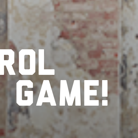
rol
r
game!