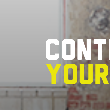
Cont
you