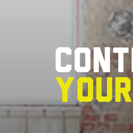
Cont
you