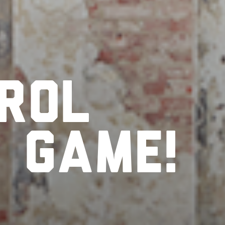
rol
r
game!