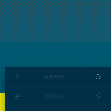
BADMINTON
FUSSBALL