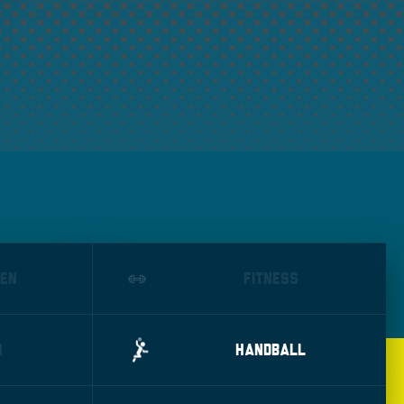
EN
FITNESS
N
HANDBALL