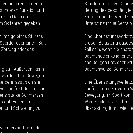
en anderen Fingern die
Stabilisierung des Daume
esonderen Funktion und
Heilung des beschädigte
für den Daumen
Entstehung der Verletzu
im Skifahren gegeben.
Unterstützung außerhalb
 infolge eines Sturzes
Eine Überlastungsverletz
portler oder einem Ball.
großen Belastung ausges
e Zerrung oder das
Fall sein, wenn die ana
Daumengelenks ignoriert 
das Beugen und/oder Str
ung auf. Außerdem kann
Daumenwurzel Schmerzen
t werden. Das Bewegen
ßerdem lässt sich am
Eine Überlastungsverlet
ellung feststellen. Beim
häufig nach sehr vielen 
ens starke Schmerzen
Bewegung. Im Sport kommt
ks auf. Bei einem
Wiederholung von oftmal
en und Schwellung zu
Überlastung führt, wie dies
 schmerzhaft sein, da