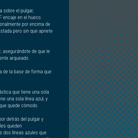
la sobre el pulgar,
F encaje en el hueco.
agonalmente por encima de
ustada pero sin que apriete
ar, asegurándote de que le
mente arqueado.
ca de la base de forma que
lástica que tiene una sola
ene una sola línea azul, y
ra que quede cómodo.
por detrás del pulgar y
ules queden
s dos líneas azules que