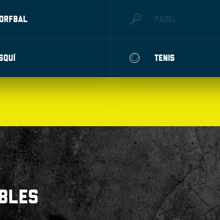
ORFBAL
PÁDEL
SQUÍ
TENIS
BLES