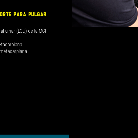
PORTE PARA PULGAR
al ulnar (LCU) de la MCF
etacarpiana
pometacarpiana