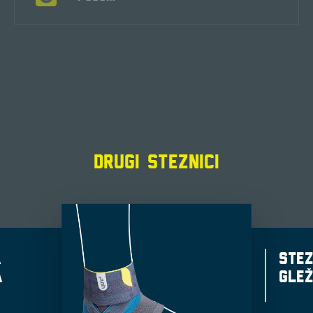
DRUGI STEZNICI
A
STEZ
A
GLE