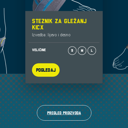
STEZNIK ZA GLEŽANJ
KICX
Izvedba: lijevo i desno
VELIČINE
S
M
L
Pogledaj
Pregled proizvoda