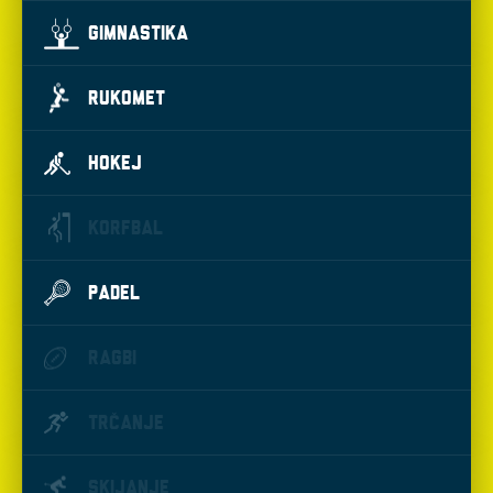
GIMNASTIKA
RUKOMET
HOKEJ
KORFBAL
PADEL
RAGBI
TRČANJE
SKIJANJE