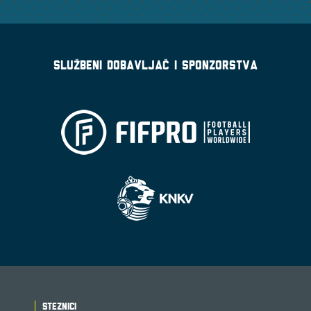
SLUŽBENI DOBAVLJAČ I SPONZORSTVA
DNA VELIČINA
STEZNICI