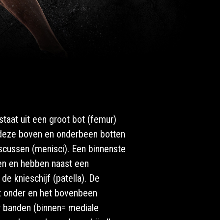
taat uit een groot bot (femur)
m deze boven en onderbeen botten
scussen (menisci). Een binnenste
een en hebben naast een
de knieschijf (patella). De
et onder en het bovenbeen
r banden (binnen= mediale