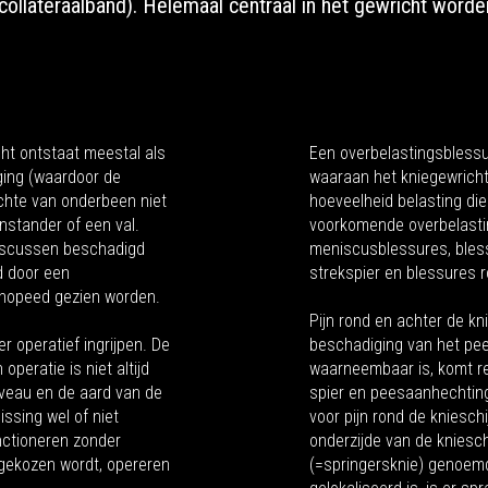
e collateraalband). Helemaal centraal in het gewricht word
cht ontstaat meestal als
Een overbelastingsblessu
ing (waardoor de
waaraan het kniegewricht 
chte van onderbeen niet
hoeveelheid belasting die
nstander of een val.
voorkomende overbelastin
niscussen beschadigd
meniscusblessures, bles
d door een
strekspier en blessures r
rthopeed gezien worden.
Pijn rond en achter de kni
 operatief ingrijpen. De
beschadiging van het pee
operatie is niet altijd
waarneembaar is, komt re
niveau en de aard van de
spier en peesaanhechting
ssing wel of niet
voor pijn rond de kniesch
ctioneren zonder
onderzijde van de kniesch
 gekozen wordt, opereren
(=springersknie) genoemd.