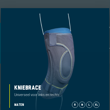
KNIEBRACE
Universeel voor links en rechts
MATEN
S
M
L
XL