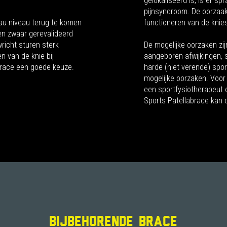
gelokaliseerd is, is er sp
pijnsyndroom. De oorzaak
au niveau terug te komen
functioneren van de knies
n zwaar gerevalideerd
wricht sturen sterk
De mogelijke oorzaken zij
 van de knie bij
aangeboren afwijkingen, s
brace een goede keuze.
harde (niet verende) spor
mogelijke oorzaken. Voor 
een sportfysiotherapeut 
Sports Patellabrace kan d
BIJBEHORENDE BRACE