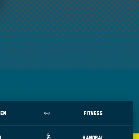
NEN
FITNESS
N
HANDBAL