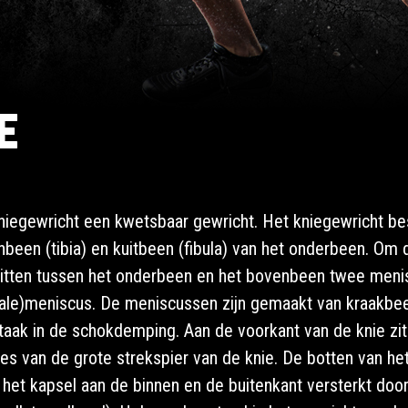
e
niegewricht een kwetsbaar gewricht. Het kniegewricht bes
been (tibia) en kuitbeen (fibula) van het onderbeen. O
 zitten tussen het onderbeen en het bovenbeen twee meni
erale)meniscus. De meniscussen zijn gemaakt van kraakb
taak in de schokdemping. Aan de voorkant van de knie zit 
ees van de grote strekspier van de knie. De botten van h
 het kapsel aan de binnen en de buitenkant versterkt doo