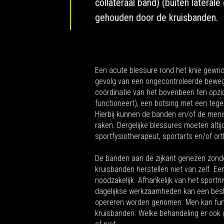
collateraal band) (buiten lateral
gehouden door de kruisbanden.
Een acute blessure rond het knie gewri
gevolg van een ongecontroleerde beweg
coördinatie van het bovenbeen ten opzi
functioneert), een botsing met een tege
Hierbij kunnen de banden en/of de me
raken. Dergelijke blessures moeten altij
sportfysiotherapeut, sportarts en/of o
De banden aan de zijkant genezen zonder
kruisbanden herstellen niet van zelf. Een 
noodzakelijk. Afhankelijk van het sport
dagelijkse werkzaamheden kan een besli
opereren worden genomen. Men kan fun
kruisbanden. Welke behandeling er ook