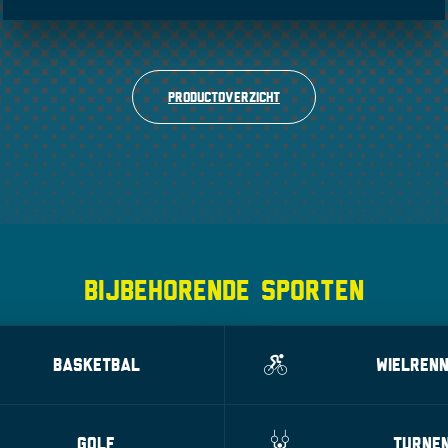
Productoverzicht
BIJBEHORENDE SPORTEN
BASKETBAL
WIELREN
GOLF
TURNE